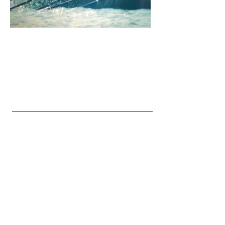
Duración: 1/2 día o 1 día
Opción actividades
complementarias
No se precisa experiencia
Grupo mínimo 6 - máximo 30
Lugar: Bahía de Santander
Solicita más información sin compromiso