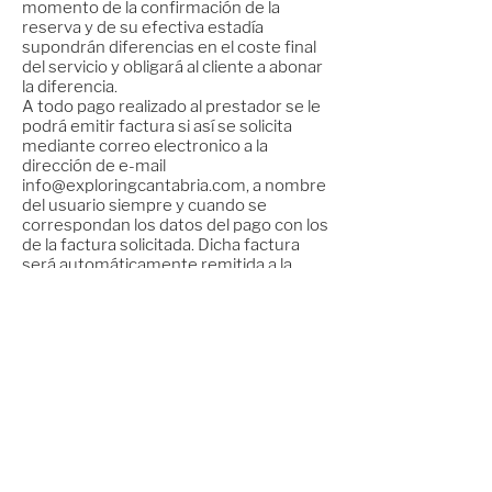
momento de la confirmación de la
reserva y de su efectiva estadía
supondrán diferencias en el coste final
del servicio y obligará al cliente a abonar
la diferencia.
A todo pago realizado al prestador se le
podrá emitir factura si así se solicita
mediante correo electronico a la
dirección de e-mail
info@exploringcantabria.com
, a nombre
del usuario siempre y cuando se
correspondan los datos del pago con los
de la factura solicitada. Dicha factura
será automáticamente remitida a la
dirección de correo electrónico
proporcionada por el usuario.
Para cualquier información sobre el tour
o servicio contratado, el usuario se
podrá poner en contacto con la
empresa a través del número de
teléfono
942 873529
o vía correo
electrónico a la dirección de e-mail
info@exploringcantabria.com
. En todo
caso deberá indicarse en el asunto del