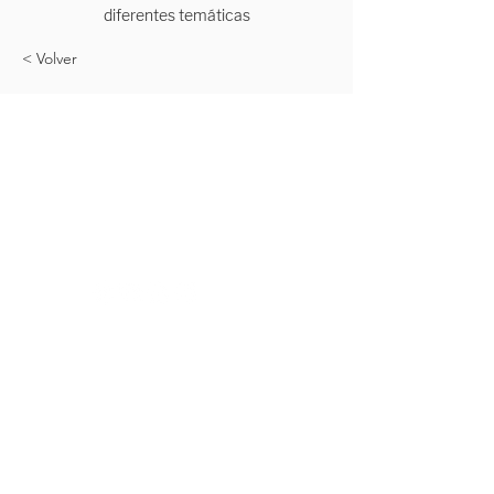
diferentes temáticas
< Volver
Exploring Cantabria
Tel:
+34 683 18 88 58
info@exploringcantabria.com
Santander
Cantabria - España
Política de Cancelación
Aviso Legal y Privacidad
Condiciones de Compra