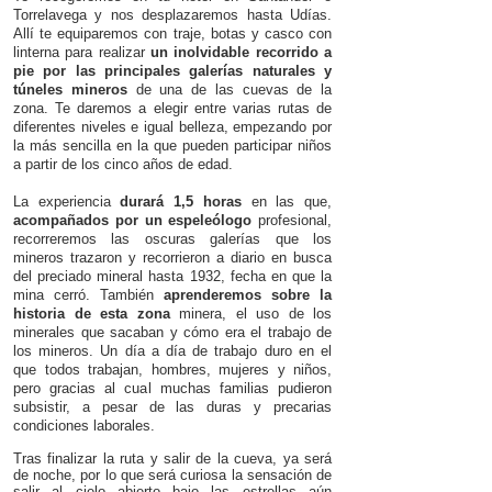
Torrelavega y nos desplazaremos hasta Udías.
Allí te equiparemos con traje, botas y casco con
linterna para realizar
un inolvidable recorrido a
pie por las principales galerías naturales
y
túneles mineros
de una de las cuevas de la
zona. Te daremos a elegir entre varias rutas de
diferentes niveles e igual belleza, empezando por
la más sencilla en la que pueden participar niños
a partir de los cinco años de edad.
La experiencia
durará 1,5 horas
en las que,
acompañados por un espeleólogo
profesional,
recorreremos las oscuras galerías que los
mineros trazaron y recorrieron a diario en busca
del preciado mineral hasta 1932, fecha en que la
mina cerró. También
aprenderemos sobre la
historia de esta zona
minera, el uso de los
minerales que sacaban y cómo era el trabajo de
los mineros. Un día a día de trabajo duro en el
que todos trabajan, hombres, mujeres y niños,
pero gracias al cual muchas familias pudieron
subsistir, a pesar de las duras y precarias
condiciones laborales.
Tras finalizar la ruta y salir de la cueva, ya será
de noche, por lo que será curiosa la sensación de
salir al cielo abierto bajo las estrellas aún