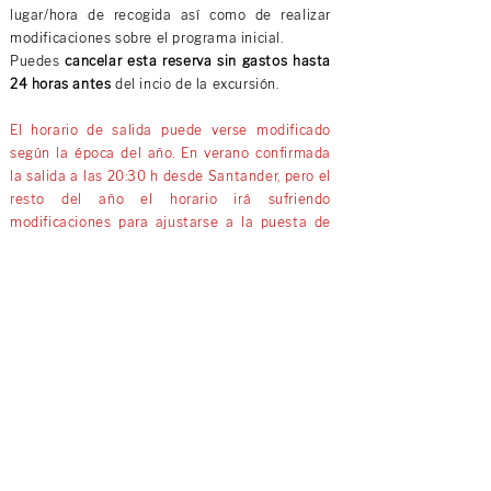
lugar/hora de recogida así como de realizar
modificaciones sobre el programa inicial.
Puedes
cancelar esta reserva sin gastos hasta
24 horas antes
del incio de la excursión.
El horario de salida puede verse modificado
según la época del año. En verano confirmada
la salida a las 20:30 h desde Santander, pero el
resto del año el horario irá sufriendo
modificaciones para ajustarse a la puesta de
sol
¡SI TE GUSTA LA ESPELEOLOGÍA O QUIERES
CONOCER UN NUEVO MUNDO SUBTERRÁNEO,
NO PUEDES DEJAR PEDER ESTA EXCURSIÓN!
¡RESERVALA YA!