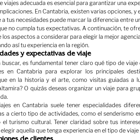
e viajes adecuada es esencial para garantizar una expe
licaciones. En Cantabria, existen varias opciones, y e
a tus necesidades puede marcar la diferencia entre un
 que no cumpla tus expectativas. A continuación, te of
los aspectos a considerar para elegir la mejor agencia
do así tu experiencia en la región.
idades y expectativas de viaje
buscar, es fundamental tener claro qué tipo de viaje d
s en Cantabria para explorar los principales desti
ue en la historia y el arte, como visitas guiadas a lu
tamira? O quizás deseas organizar un viaje para grup
ada.
jes en Cantabria suele tener especialidades diferen
s a cierto tipo de actividades, como el senderismo en 
 el turismo cultural. Tener claridad sobre tus interes
y elegir aquella que tenga experiencia en el tipo de viaj
niones de clientes