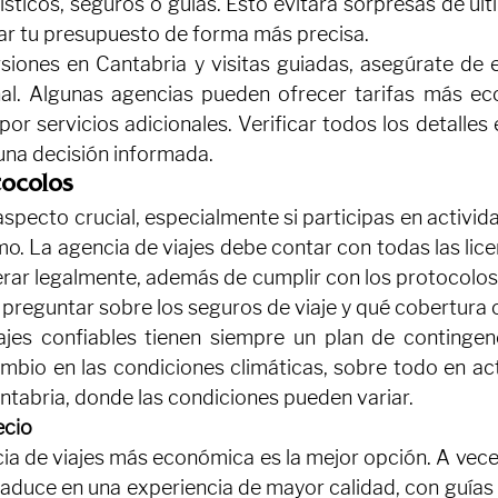
rísticos, seguros o guías. Esto evitará sorpresas de ú
zar tu presupuesto de forma más precisa.
siones en Cantabria y visitas guiadas, asegúrate de e
inal. Algunas agencias pueden ofrecer tarifas más ec
or servicios adicionales. Verificar todos los detalles 
una decisión informada.
tocolos
specto crucial, especialmente si participas en actividade
o. La agencia de viajes debe contar con todas las lice
rar legalmente, además de cumplir con los protocolos 
 preguntar sobre los seguros de viaje y qué cobertura 
ajes confiables tienen siempre un plan de contingen
bio en las condiciones climáticas, sobre todo en ac
ntabria, donde las condiciones pueden variar.
ecio
ia de viajes más económica es la mejor opción. A veces
aduce en una experiencia de mayor calidad, con guías e